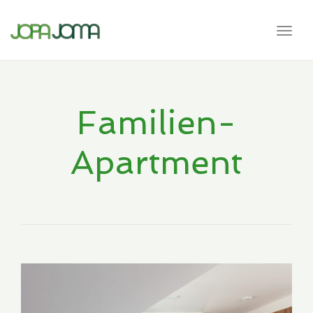
navig
Togg
navig
Familien-
Apartment